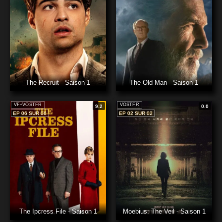
The Recruit - Saison 1
The Old Man - Saison 1
VF+VOSTFR
VOSTFR
9.2
0.0
EP 06 SUR 06
EP 02 SUR 02
The Ipcress File - Saison 1
Moebius: The Veil - Saison 1