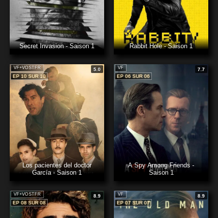
Secret Invasion - Saison 1
Rabbit Hole - Saison 1
VF+VOSTFR
VF
5.0
7.7
EP 10 SUR 10
EP 06 SUR 06
Los pacientes del doctor
A Spy Among Friends -
García - Saison 1
Saison 1
VF+VOSTFR
VF
8.9
8.9
EP 08 SUR 08
EP 07 SUR 07