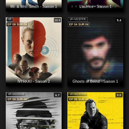
Mr. & Mrs. Smith - Saison 1
L'actrice - Saison 1
VF
VF+VOSTFR
10.0
5.4
EP 08 SUR 08
EP 04 SUR 04
NYRKKI - Saison 2
Ghosts of Beirut - Saison 1
VF+VOSTFR
VF+VOSTFR
6.7
9.0
EP 06 SUR 06
EP 08 SUR 08