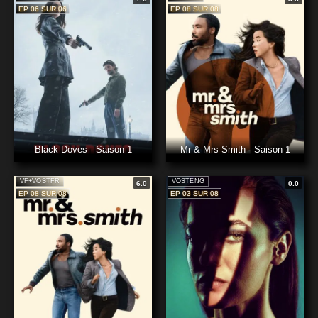
EP 06 SUR 06
EP 08 SUR 08
Black Doves - Saison 1
Mr & Mrs Smith - Saison 1
VF+VOSTFR
VOSTENG
6.0
0.0
EP 08 SUR 08
EP 03 SUR 08