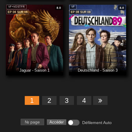
VF+VOSTFR
VF
8.0
8.0
EP 06 SUR 06
EP 08 SUR 08
Jaguar - Saison 1
Deutschland - Saison 3
1
2
3
4
Numéro de page
Accéder
Défilement Auto