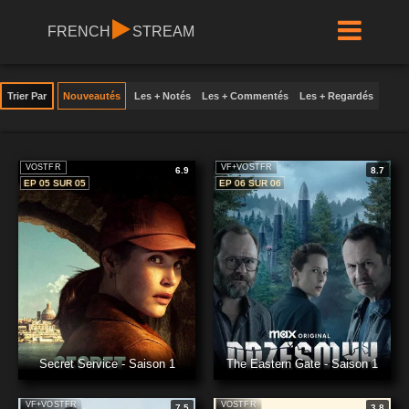
FRENCH
STREAM
Trier Par
Nouveautés
Les + Notés
Les + Commentés
Les + Regardés
VOSTFR
VF+VOSTFR
6.9
8.7
EP 05 SUR 05
EP 06 SUR 06
Secret Service - Saison 1
The Eastern Gate - Saison 1
VF+VOSTFR
VOSTFR
7.5
3.8