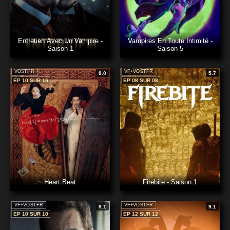
Entretien Avec Un Vampire -
Vampires En Toute Intimité -
Saison 1
Saison 5
VOSTFR
VF+VOSTFR
8.0
5.7
EP 10 SUR 16
EP 08 SUR 08
Heart Beat
Firebite - Saison 1
VF+VOSTFR
VF+VOSTFR
9.1
9.1
EP 10 SUR 10
EP 12 SUR 12