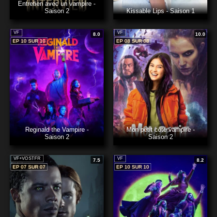
Entretien avec un vampire -
Saison 2
Kissable Lips - Saison 1
VF
VF
8.0
10.0
EP 10 SUR 10
EP 08 SUR 08
Reginald the Vampire -
Mon petit côté vampire -
Saison 2
Saison 2
VF+VOSTFR
VF
7.5
8.2
EP 07 SUR 07
EP 10 SUR 10