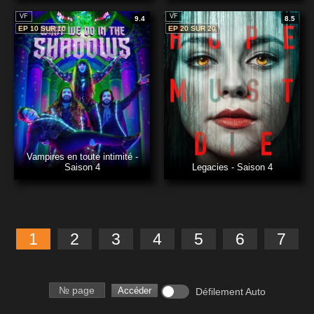
VF
VF
9.4
8.5
EP 10 SUR 10
EP 20 SUR 20
Vampires en toute intimité -
Saison 4
Legacies - Saison 4
1
2
3
4
5
6
7
Numéro de page
Accéder
Défilement Auto