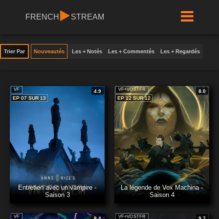
FRENCH
STREAM
Trier Par
Nouveautés
Les + Notés
Les + Commentés
Les + Regardés
VF
VF+VOSTFR
4.9
8.0
EP 07 SUR 13
EP 12 SUR 12
Entretien avec un vampire -
La légende de Vox Machina -
Saison 3
Saison 4
VF
VF+VOSTFR
8.4
9.7