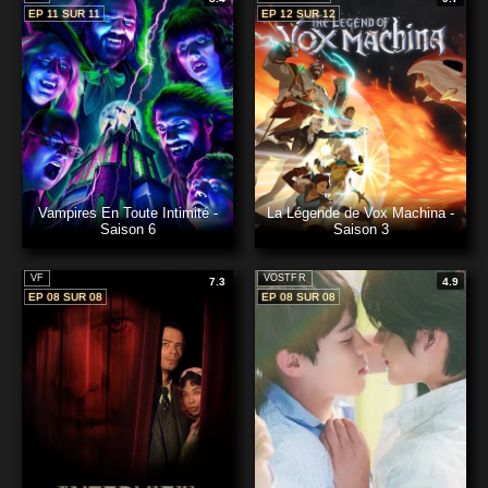
EP 11 SUR 11
EP 12 SUR 12
Vampires En Toute Intimité -
La Légende de Vox Machina -
Saison 6
Saison 3
VF
VOSTFR
7.3
4.9
EP 08 SUR 08
EP 08 SUR 08