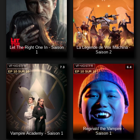
Let The Right One In - Saison
La Légende de Vox Machina -
1
Saison 2
VF+VOSTFR
VF+VOSTFR
7.3
6.4
EP 10 SUR 10
EP 10 SUR 10
Reginald the Vampire -
Vampire Academy - Saison 1
Saison 1