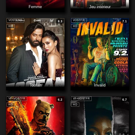
Femme
Jeu intérieur
VOSTENG
VOSTFR
8.3
7.1
HD
HD
Toofan
Invalid
VF+VOSTFR
VF+VOSTFR
6.2
6.7
HD
HD