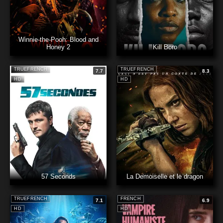
Winnie-the-Pooh: Blood and
Honey 2
Kill Boro
TRUEFRENCH
TRUEFRENCH
7.7
8.3
HD
HD
57 Seconds
La Demoiselle et le dragon
TRUEFRENCH
FRENCH
7.1
6.9
HD
HD