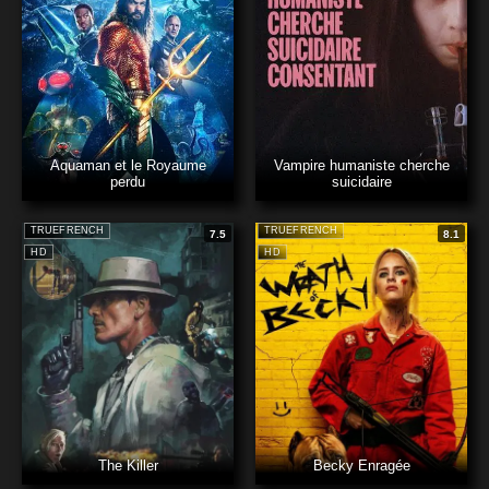
Aquaman et le Royaume
Vampire humaniste cherche
perdu
suicidaire
TRUEFRENCH
TRUEFRENCH
7.5
8.1
HD
HD
The Killer
Becky Enragée