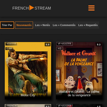
FRENCH
STREAM
Trier Par
Nouveautés
Les + Notés
Les + Commentés
Les + Regardés
VOSTFR
VF+VOSTFR
6.8
9.3
CAM
HD
Wallace et Gromit : La palme
Motor City
de la vengeance
FRENCH
VF+VOSTFR
8.5
4.8