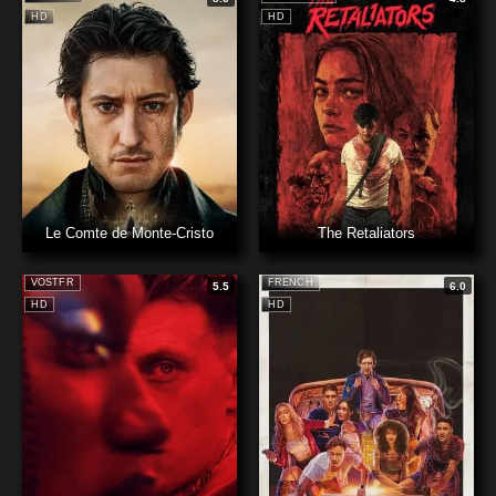
HD
HD
Le Comte de Monte-Cristo
The Retaliators
VOSTFR
FRENCH
5.5
6.0
HD
HD