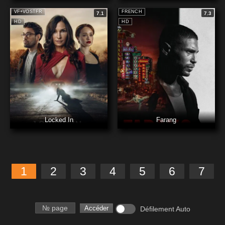
VF+VOSTFR
FRENCH
7.1
7.3
HD
HD
Locked In
Farang
1
2
3
4
5
6
7
Numéro de page
Accéder
Défilement Auto