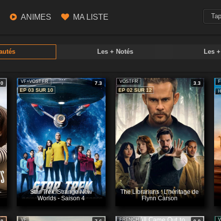
ANIMES
MA LISTE
autés
Les + Notés
Les 
VF+VOSTFR
VOSTFR
.0
7.3
3.3
EP 03 SUR 10
EP 02 SUR 12
-
Star Trek: Strange New
The Librarians : L’héritage de
Worlds - Saison 4
Flynn Carson
VF
FRENCH