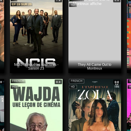
.8
7.6
0.0
EP 19 SUR 20
HD
NCIS : Enquêtes spéciales -
They All Came Out to
Saison 23
Montreux
FRENCH
FRENCH
V
.0
0.0
0.0
HD
HD