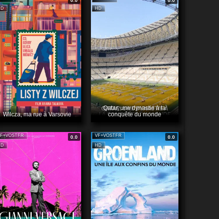
0.0
0.0
HD
HD
Qatar, une dynastie à la
Wilcza, ma rue à Varsovie
conquête du monde
F+VOSTFR
VF+VOSTFR
0.0
0.0
HD
HD