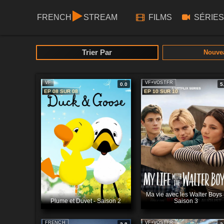
FRENCH
STREAM
FILMS
SÉRIES
Trier Par
Nouve
VF
VF+VOSTFR
0.0
5
EP 08 SUR 08
EP 10 SUR 10
Ma vie avec les Walter Boys 
Plume et Duvet - Saison 2
Saison 3
FRENCH
VF+VOSTFR