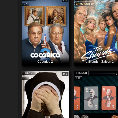
2.8
3
EP 02 SUR 10
HD
Cocorico 2
The Shards - Saison 1
FRENCH
FRENCH
0.0
0
HD
HD