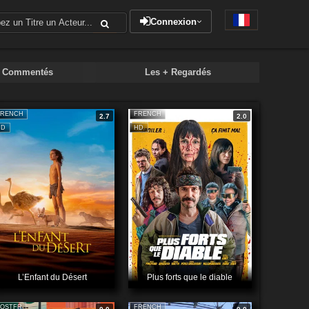
Connexion
+ Commentés
Les + Regardés
FRENCH
FRENCH
2.7
2.0
HD
HD
L’Enfant du Désert
Plus forts que le diable
VOSTFR
FRENCH