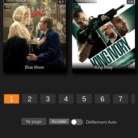
TRUEFRENCH
TRUEFRENCH
5.7
7.0
HD
HD
Blue Moon
King Ivory
1
2
3
4
5
6
7
Numéro de page
Accéder
Défilement Auto