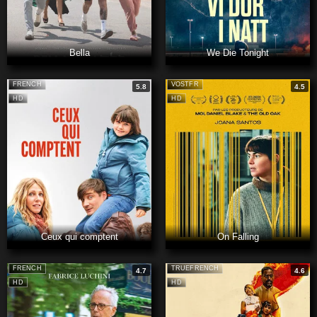
Bella
We Die Tonight
FRENCH
VOSTFR
5.8
4.5
HD
HD
Ceux qui comptent
On Falling
FRENCH
TRUEFRENCH
4.7
4.6
HD
HD