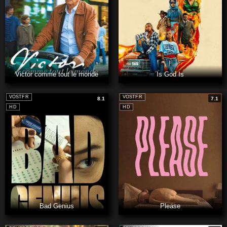
Victor comme tout le monde
Is God Is
VOSTFR
VOSTFR
8.1
7.1
HD
HD
Bad Genius
Please