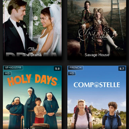
The Drama
Savage House
VF+VOSTFR
FRENCH
5.0
6.7
HD
HD