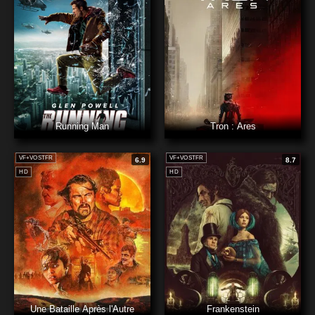
Running Man
Tron : Ares
VF+VOSTFR
VF+VOSTFR
6.9
8.7
HD
HD
Une Bataille Après l'Autre
Frankenstein