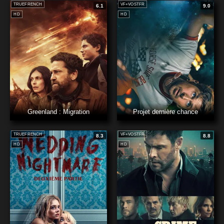
TRUEFRENCH
VF+VOSTFR
6.1
9.0
HD
HD
Greenland : Migration
Projet dernière chance
TRUEFRENCH
VF+VOSTFR
8.3
8.8
HD
HD