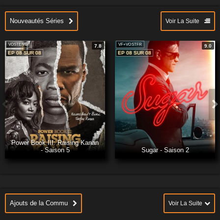
Nouveautés Séries
Voir La Suite
VOSTENG
VF+VOSTFR
7.8
9.0
EP 08 SUR 08
EP 08 SUR 08
Power Book III: Raising Kanan
- Saison 5
Sugar - Saison 2
Ajouts de la Commu
Voir La Suite