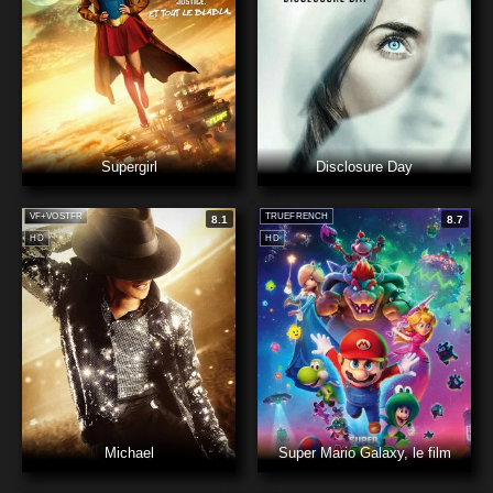
Supergirl
Disclosure Day
VF+VOSTFR
TRUEFRENCH
8.1
8.7
HD
HD
Michael
Super Mario Galaxy, le film