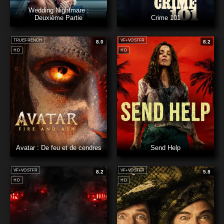
Wedding Nightmare :
Deuxième Partie
Crime 101
TRUEFRENCH
VF+VOSTFR
8.0
8.2
HD
HD
Avatar : De feu et de cendres
Send Help
VF+VOSTFR
VF+VOSTFR
8.2
5.8
HD
HD