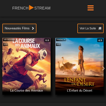
FRENCH
STREAM
Nouveautés Films
Voir La Suite
VF+VOSTFR
FRENCH
0.0
4.5
HD
HD
La Course des Animaux
L’Enfant du Désert