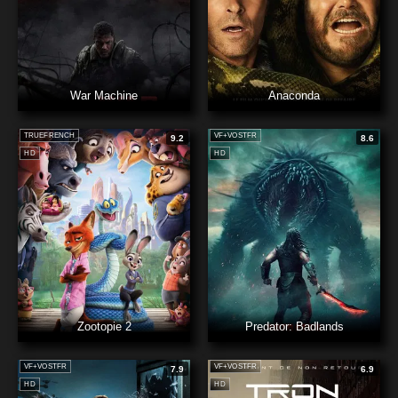
War Machine
Anaconda
TRUEFRENCH
VF+VOSTFR
9.2
8.6
HD
HD
Zootopie 2
Predator: Badlands
VF+VOSTFR
VF+VOSTFR
7.9
6.9
HD
HD