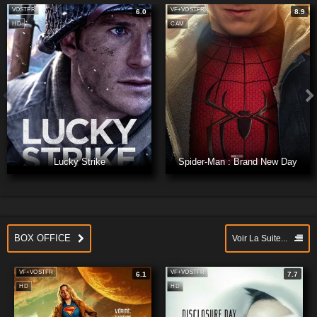
VOSTFR
VF+VOSTFR
Films
Séries
6.0
Documentaires
Spectacle
8.9
HD
CAM
Lucky Strike
Spider-Man : Brand New Day
BOX OFFICE
Voir La Suite...
VF+VOSTFR
VF+VOSTFR
6.1
7.7
HD
HD