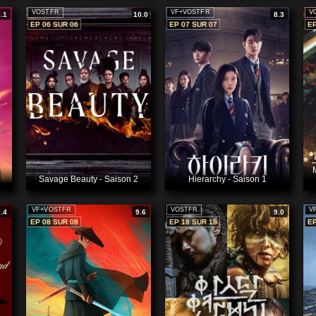
VOSTFR
VF+VOSTFR
V
9.1
10.0
8.3
EP 06 SUR 06
EP 07 SUR 07
EP
Savage Beauty - Saison 2
Hierarchy - Saison 1
VF+VOSTFR
VOSTFR
V
9.4
9.6
9.0
EP 08 SUR 08
EP 18 SUR 18
EP