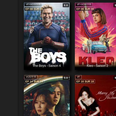
VF+VOSTFR
VF+VOSTFR
8.8
EP 08 SUR 08
EP 06 SUR 06
The Boys - Saison 4
Kleo - Saison 2
VOSTFR
VF
5.0
EP 14 SUR 14
EP 16 SUR 16