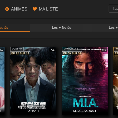
ANIMES
MA LISTE
autés
Les + Notés
Les 
VOSTFR
VF+VOSTFR
V
0.0
7.1
8.0
EP 12 SUR 12
EP 09 SUR 09
EP
Fifties Professionals -
T
 1
Saison 1
M.I.A. - Saison 1