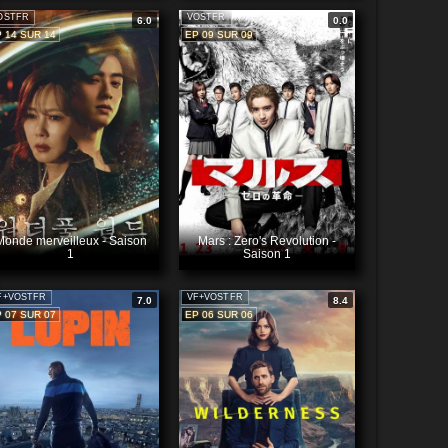
OSTFR
VOSTFR
6.0
0.0
 14 SUR 14
EP 09 SUR 09
Monde merveilleux - Saison
Mars : Zero's Revolution -
1
Saison 1
F+VOSTFR
VF+VOSTFR
7.0
8.4
 07 SUR 07
EP 06 SUR 06