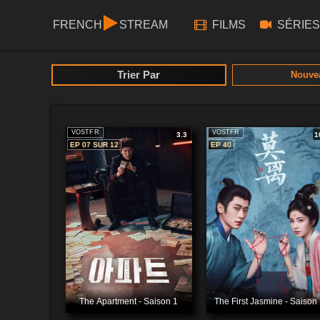
FRENCH
STREAM
FILMS
SÉRIES
Trier Par
Nouve
VOSTFR
VOSTFR
3.3
1
EP 07 SUR 12
EP 40
The Apartment - Saison 1
The First Jasmine - Saison