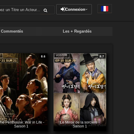
Connexion
+ Commentés
Les + Regardés
F
VOSTFR
8.6
8.7
 21 SUR 21
EP 10 SUR 20
he Penthouse: War in Life -
Le Miroir de la sorcière -
Saison 1
Saison 1