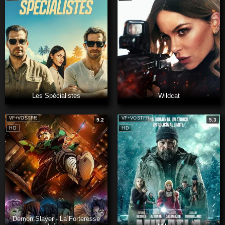
Les Spécialistes
Wildcat
VF+VOSTFR
VF+VOSTFR
9.2
5.3
HD
HD
Demon Slayer - La Forteresse