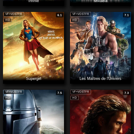
Infinie
Mikaela
VF+VOSTFR
VF+VOSTFR
6.1
7.1
HD
HD
Supergirl
Les Maîtres de l'Univers
VF+VOSTFR
VF+VOSTFR
7.5
7.3
HD
HD