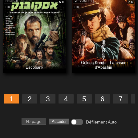
FRENCH
VF+VOSTFR
5.0
7.6
HD
HD
Golden Kamui : La prison
Escobank
d'Abashiri
1
2
3
4
5
6
7
Numéro de page
Accéder
Défilement Auto