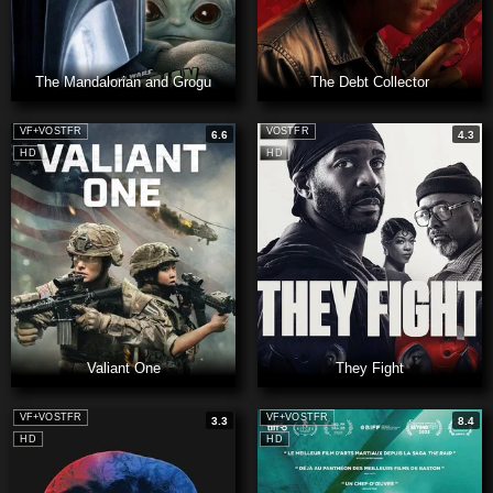
The Mandalorian and Grogu
The Debt Collector
VF+VOSTFR
VOSTFR
6.6
4.3
HD
HD
Valiant One
They Fight
VF+VOSTFR
VF+VOSTFR
3.3
8.4
HD
HD