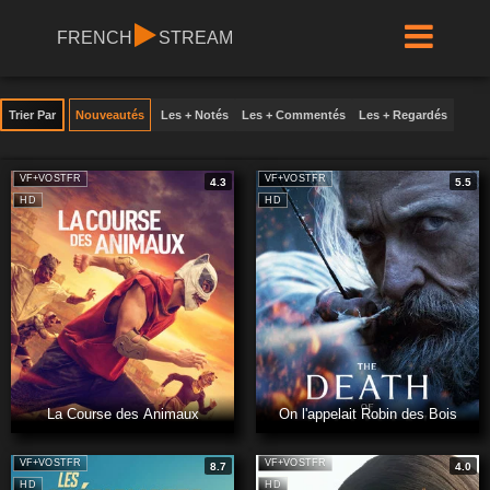
FRENCH
STREAM
Trier Par
Nouveautés
Les + Notés
Les + Commentés
Les + Regardés
VF+VOSTFR
VF+VOSTFR
4.3
5.5
HD
HD
La Course des Animaux
On l'appelait Robin des Bois
VF+VOSTFR
VF+VOSTFR
8.7
4.0
HD
HD