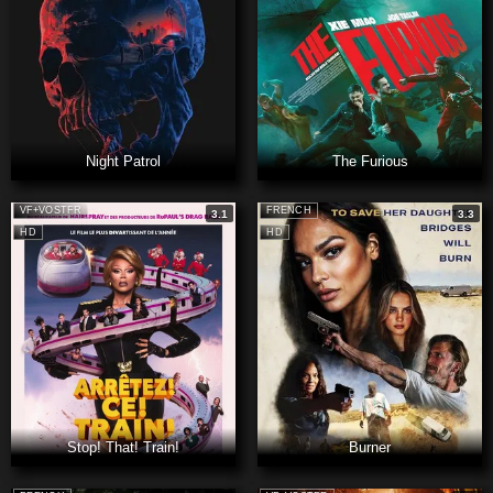
Night Patrol
The Furious
VF+VOSTFR
FRENCH
3.1
3.3
HD
HD
Stop! That! Train!
Burner