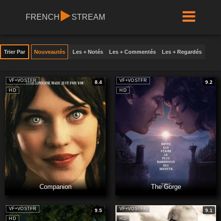
FRENCH
STREAM
Trier Par
Nouveautés
Les + Notés
Les + Commentés
Les + Regardés
VF+VOSTFR
VF+VOSTFR
8.4
9.2
HD
HD
Companion
The Gorge
VF+VOSTFR
VF+VOSTFR
9.5
9.1
HD
HD