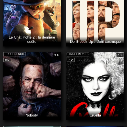
Le Chat Potté 2 : la dernière
quête
Don't Look Up : Déni cosmique
TRUEFRENCH
TRUEFRENCH
9.6
9.5
HD
HD
Nobody
Cruella