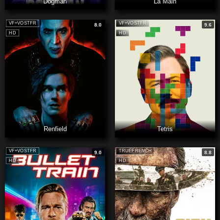
Dogman
La Main
VF+VOSTFR
VF+VOSTFR
8.0
9.6
HD
HD
Renfield
Tetris
VF+VOSTFR
TRUEFRENCH
9.0
8.8
HD
HD