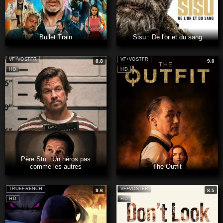
Bullet Train
Sisu : De l'or et du sang
VF+VOSTFR
VF+VOSTFR
8.8
9.0
HD
HD
Père Stu : Un héros pas
comme les autres
The Outfit
TRUEFRENCH
VF+VOSTFR
9.6
8.5
HD
HD