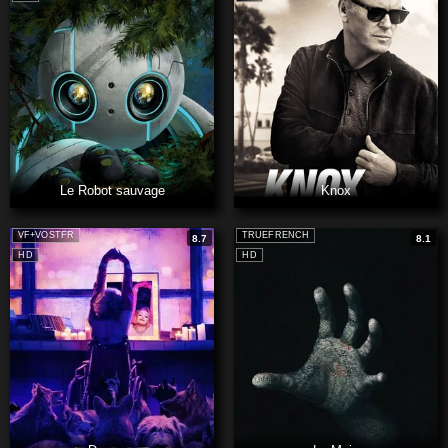
Le Robot sauvage
Knox
VF+VOSTFR
TRUEFRENCH
8.7
8.1
HD
HD