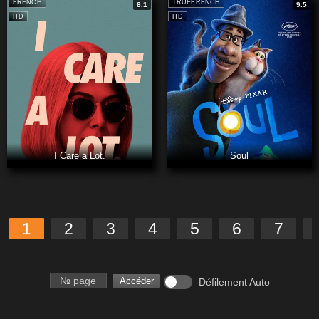
FRENCH
TRUEFRENCH
8.1
9.5
HD
HD
I Care a Lot.
Soul
1
2
3
4
5
6
7
Numéro de page
Accéder
Défilement Auto