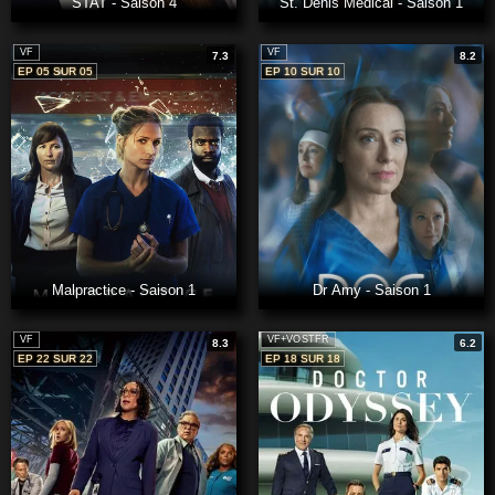
STAT - Saison 4
St. Denis Medical - Saison 1
VF
VF
7.3
8.2
EP 05 SUR 05
EP 10 SUR 10
Malpractice - Saison 1
Dr Amy - Saison 1
VF
VF+VOSTFR
8.3
6.2
EP 22 SUR 22
EP 18 SUR 18