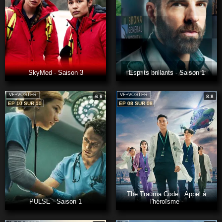
SkyMed - Saison 3
Esprits brillants - Saison 1
VF+VOSTFR
VF+VOSTFR
6.6
8.8
EP 10 SUR 10
EP 08 SUR 08
The Trauma Code : Appel à
PULSE - Saison 1
l'héroïsme -