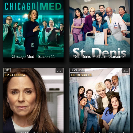
Chicago Med - Saison 11
St. Denis Medical - Saison 2
VF
VOSTFR
7.9
2.1
EP 24 SUR 24
EP 18 SUR 18