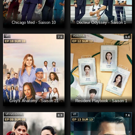
Chicago Med - Saison 10
Docteur Odyssey - Saison 1
VF
VOSTFR
7.6
5.0
EP 18 SUR 18
EP 12 SUR 12
Grey's Anatomy - Saison 21
Resident Playbook - Saison 1
VF+VOSTFR
VF
8.9
7.6
EP 09 SUR 09
EP 13 SUR 13