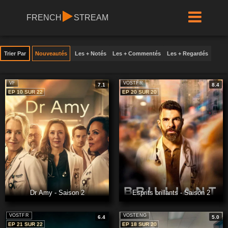
FRENCH
STREAM
Trier Par
Nouveautés
Les + Notés
Les + Commentés
Les + Regardés
VF
VOSTFR
7.1
8.4
EP 10 SUR 22
EP 20 SUR 20
Dr Amy - Saison 2
Esprits brillants - Saison 2
VOSTFR
VOSTENG
6.4
5.0
EP 21 SUR 22
EP 18 SUR 20