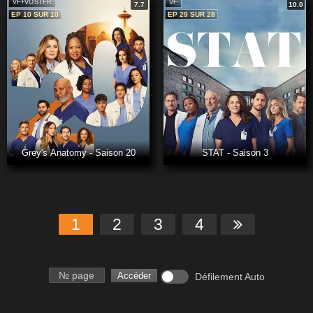
VF+VOSTFR
VF
7.7
10.0
EP 10 SUR 10
EP 29 SUR 28
Grey's Anatomy - Saison 20
STAT - Saison 3
1
2
3
4
Numéro de page
Accéder
Défilement Auto