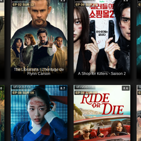
.6
3.3
9.0
EP 02 SUR 12
EP 06 SUR 08
E
The Librarians : L’héritage de
Flynn Carson
A Shop for Killers - Saison 2
VF+VOSTFR
VF+VOSTFR
V
.0
8.7
8.6
EP 08 SUR 08
EP 08 SUR 08
E