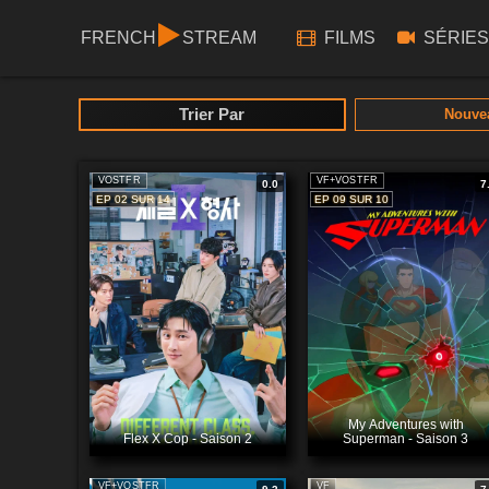
FRENCH
STREAM
FILMS
SÉRIES
Trier Par
Nouve
VOSTFR
VF+VOSTFR
0.0
7
EP 02 SUR 14
EP 09 SUR 10
My Adventures with
Flex X Cop - Saison 2
Superman - Saison 3
VF+VOSTFR
VF