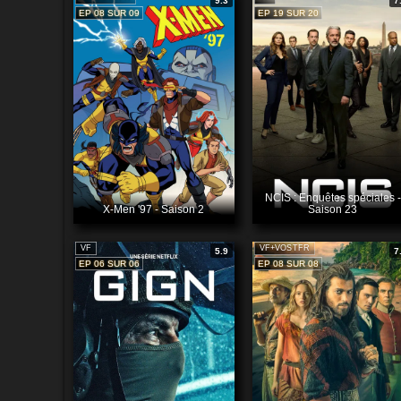
9.3
7
EP 08 SUR 09
EP 19 SUR 20
NCIS : Enquêtes spéciales -
X-Men '97 - Saison 2
Saison 23
VF
VF+VOSTFR
5.9
7
EP 06 SUR 06
EP 08 SUR 08