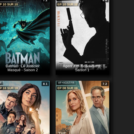
7.2
8.8
P 10 SUR 10
EP 10 SUR 10
Batman : Le Justicier
Agent Kim Reactivated -
Masqué - Saison 2
Saison 1
F
VF+VOSTFR
8.1
7.2
P 18 SUR 18
EP 08 SUR 08