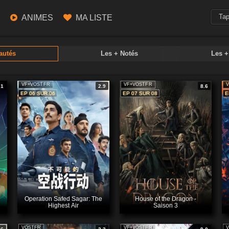
ANIMES
MA LISTE
autés
Les + Notés
Les 
VF+VOSTFR
VF+VOSTFR
V
.1
2.9
8.6
EP 06 SUR 06
EP 07 SUR 08
E
Operation Safed Sagar: The
House of the Dragon -
Highest Air
Saison 3
VOSTFR
VF+VOSTFR
V