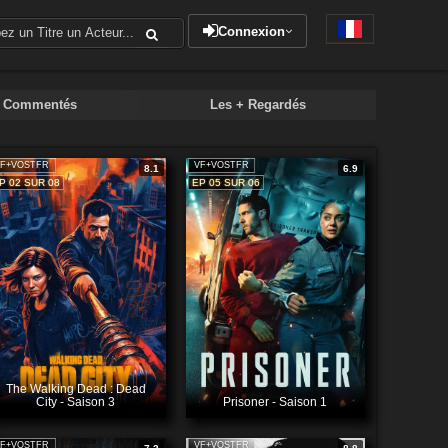
Connexion
+ Commentés
Les + Regardés
F+VOSTFR
VF+VOSTFR
8.1
6.9
P 02 SUR 08
EP 05 SUR 06
The Walking Dead : Dead
City - Saison 3
Prisoner - Saison 1
F+VOSTFR
VF+VOSTFR