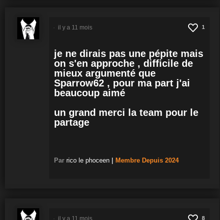
il y a 11 mois
1
je ne dirais pas une pépite mais
on s'en approche , difficile de
mieux argumenté que
Sparrow62 , pour ma part j'ai
beaucoup aimé
un grand merci la team pour le
partage
Par
rico le phoceen
|
Membre
Depuis 2024
il y a 11 mois
8