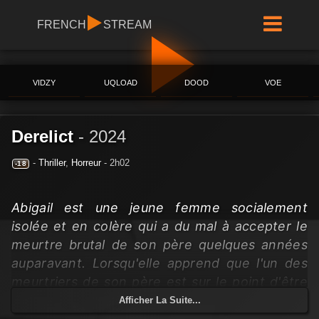
FRENCH
STREAM
VIDZY
UQLOAD
DOOD
VOE
Derelict
-
2024
-
Thriller
,
Horreur
- 2h02
-18
Abigail est une jeune femme socialement
isolée et en colère qui a du mal à accepter le
meurtre brutal de son père quelques années
auparavant. Lorsqu'elle apprend que l'un des
meurtriers de son père est sur le point d'être
libéré de prison, Abi s'engage sur la voie de la
Afficher La Suite...
vengeance. Matt est un jeune homme dont la