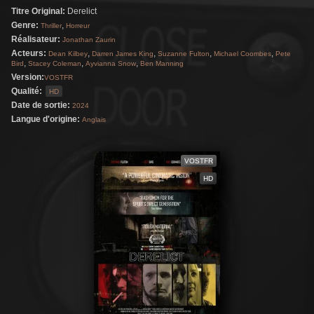
Titre Original:
Derelict
vie est bouleversée par le retour de son frère
Genre:
,
Thriller
Horreur
Ewan. Les destins de ces âmes perdues se
Réalisateur:
Jonathan Zaurin
croisent d'une manière qui va tragiquement
Acteurs:
,
,
,
,
Dean Kilbey
Darren James King
Suzanne Fulton
Michael Coombes
Pete
,
,
,
Bird
Stacey Coleman
Ayvianna Snow
Ben Manning
façonner leurs vies.
Version:
VOSTFR
Qualité:
HD
Date de sortie:
2024
Langue d'origine:
Anglais
VOSTFR
HD