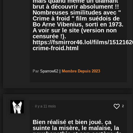
mais quand même un diamant
brut à découvrir absolument !!
Nombreuses similitudes avec "
Crime à froid " film suédois de
Bo Arne Vibenius, sorti en 1973.
A voir sur le site (version non
censurée !).
https://fsmirror46.lol/films/1512162
crime-froid.html
Par
Sparrow62
|
Membre
Depuis 2023
il y a 11 mois
2
Bien réalisé et bien joué. ça
suinte la misère, le malaise, la