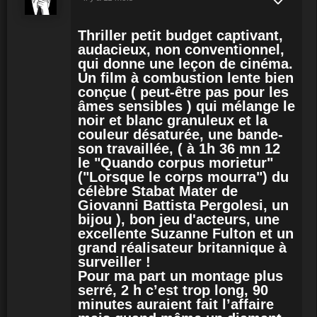
Thriller petit budget captivant,
audacieux, non conventionnel,
qui donne une leçon de cinéma.
Un film à combustion lente bien
conçue ( peut-être pas pour les
âmes sensibles ) qui mélange le
noir et blanc granuleux et la
couleur désaturée, une bande-
son travaillée, ( à 1h 36 mn 12
le "Quando corpus morietur"
("Lorsque le corps mourra") du
célèbre Stabat Mater de
Giovanni Battista Pergolesi, un
bijou ), bon jeu d'acteurs, une
excellente Suzanne Fulton et un
grand réalisateur britannique à
surveiller !
Pour ma part un montage plus
serré, 2 h c’est trop long, 90
minutes auraient fait l’affaire