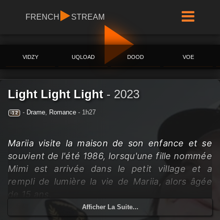
FRENCH
STREAM
VIDZY
UQLOAD
DOOD
VOE
Light Light Light
-
2023
-
Drame
,
Romance
- 1h27
-12
Mariia visite la maison de son enfance et se
souvient de l'été 1986, lorsqu'une fille nommée
Mimi est arrivée dans le petit village et a
rempli de lumière la vie de Mariia, alors âgée
de 15 ans.
Afficher La Suite...