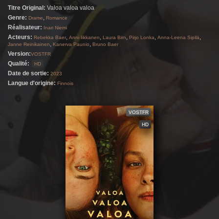
Titre Original:
Valoa valoa valoa
Genre:
,
Drame
Romance
Réalisateur:
Inari Niemi
Acteurs:
,
,
,
,
,
Rebekka Baer
Anni Iikkanen
Laura Birn
Pirjo Lonka
Anna-Leena Sipilä
,
,
Janne Reinikainen
Kanerva Paunio
Bruno Baer
Version:
VOSTFR
Qualité:
HD
Date de sortie:
2023
Langue d'origine:
Finnois
VOSTFR
HD