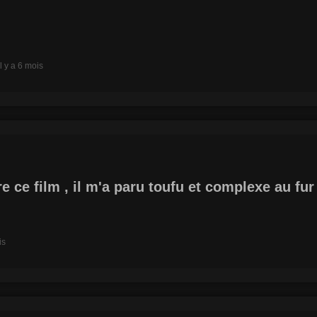
il y a 6 mois
re ce film , il m'a paru toufu et complexe au f
is