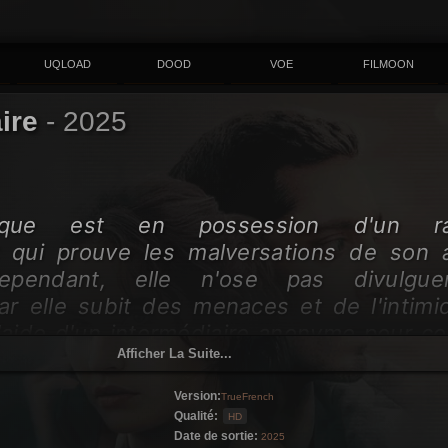
UQLOAD
DOOD
VOE
FILMOON
aire
-
2025
fique est en possession d'un ra
 qui prouve les malversations de son 
ependant, elle n'ose pas divulgue
ar elle subit des menaces et de l'intimid
'aide d'un intermédiaire anonyme pour co
Afficher La Suite...
assurant sa sécurité. L'homme fait 
 pour protéger sa cliente et taire sa 
Version:
TrueFrench
tamment en utilisant un service de 
Qualité:
HD
our les personnes malentendantes.
Date de sortie:
2025