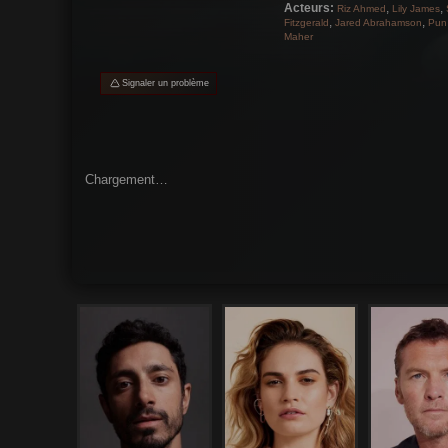
Acteurs:
,
,
Riz Ahmed
Lily James
,
,
Fitzgerald
Jared Abrahamson
Pun
Maher
Signaler un problème
Chargement…