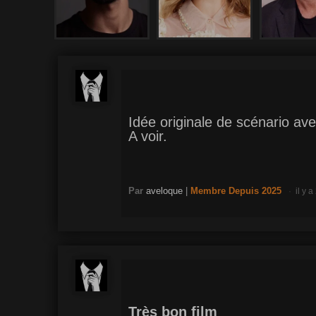
Idée originale de scénario av
A voir.
Par
aveloque
|
Membre
Depuis 2025
il y 
Très bon film