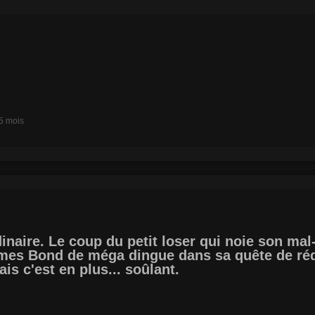
 5 mois
dinaire. Le coup du petit loser qui noie son ma
es Bond de méga dingue dans sa quête de ré
is c'est en plus... soûlant.