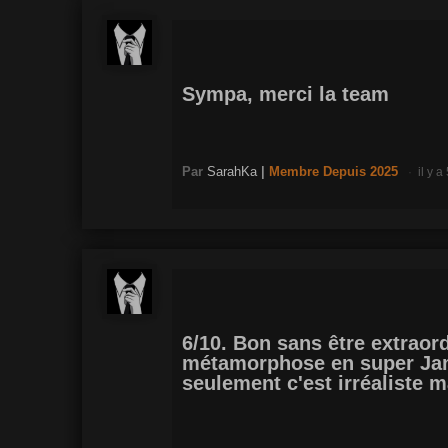
Sympa, merci la team
Par
SarahKa
|
Membre
Depuis 2025
il y a
6/10. Bon sans être extraor
métamorphose en super Jam
seulement c'est irréaliste ma