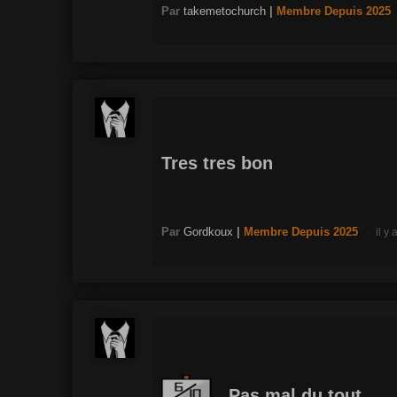
Par
takemetochurch
|
Membre
Depuis 2025
Tres tres bon
Par
Gordkoux
|
Membre
Depuis 2025
il y
Pas mal du tout