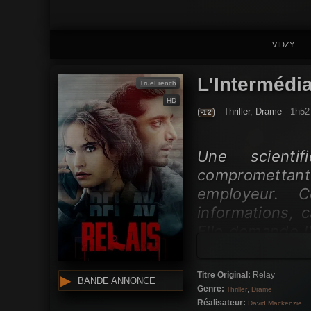
VIDZY
L'Intermédi
TrueFrench
HD
-
Thriller
,
Drame
- 1h52
-12
Une scienti
compromettant
employeur. C
informations, c
Elle demande l
une entente 
d'ingéniosité
Titre Original:
Relay
BANDE ANNONCE
identité, no
Genre:
,
Thriller
Drame
téléphonique p
Réalisateur:
David Mackenzie