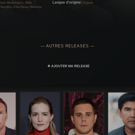
,
Langue d'origine:
Sam Worthington
Willa
Anglais
,
,
 Bandhu
Eisa Davis
Matthew
— AUTRES RELEASES —
AJOUTER MA RELEASE