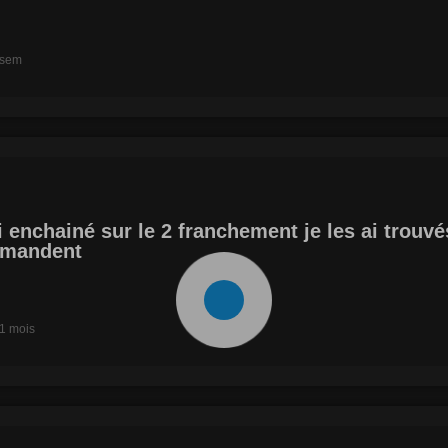
4 sem
ai enchainé sur le 2 franchement je les ai trouv
ommandent
a 1 mois