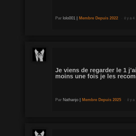
Par
lolo001
|
Membre
Depuis 2022
il y a 
Je viens de regarder le 1 j'
moins une fois je les rec
Par
Nathanjo
|
Membre
Depuis 2025
il y 