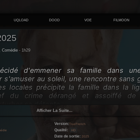
UQLOAD
DOOD
VOE
FILMOON
2025
,
Comédie
- 1h29
écidé d'emmener sa famille dans une
r s'amuser au soleil, une rencontre sans g
s locales précipite la famille dans la li
ef du crime dérangé et assoiffé de 
rturber sa détente.
Afficher La Suite...
Version:
TrueFrench
Qualité:
édie
HD
Date de sortie:
2025