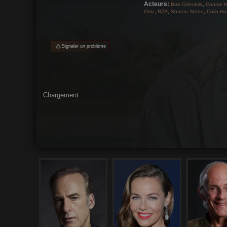
Acteurs:
,
Bob Odenkirk
Connie N
,
,
,
Ortiz
RZA
Sharon Stone
Colin Ha
Signaler un problème
Chargement…