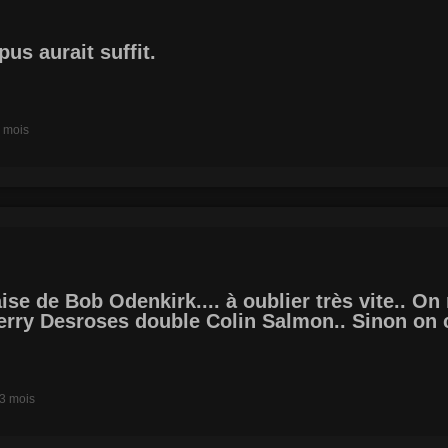
us aurait suffit.
2 mois
aise de Bob Odenkirk.... à oublier très vite.. 
erry Desroses double Colin Salmon.. Sinon on cr
a 3 mois