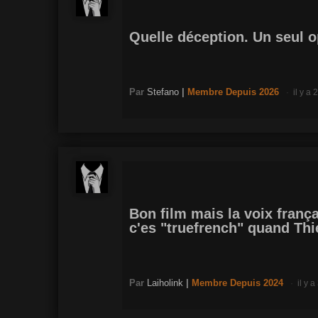
Quelle déception. Un seul op
Par
Stefano
|
Membre
Depuis 2026
il y a 
Bon film mais la voix franç
c'es "truefrench" quand Thi
Par
Laiholink
|
Membre
Depuis 2024
il y 