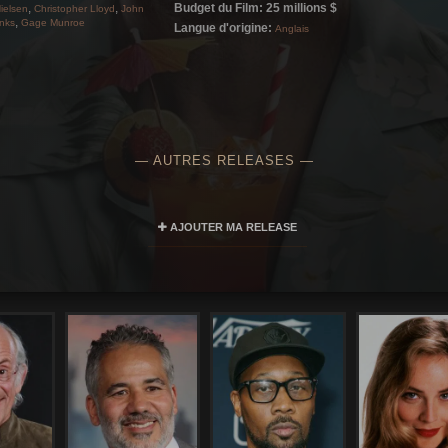
,
,
Budget du Film: 25 millions $
ielsen
Christopher Lloyd
John
,
nks
Gage Munroe
Langue d'origine:
Anglais
— AUTRES RELEASES —
AJOUTER MA RELEASE