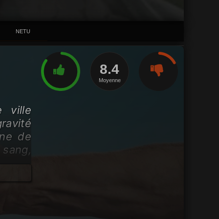
NETU
8.4
Moyenne
 ville
ravité
gne de
sang,