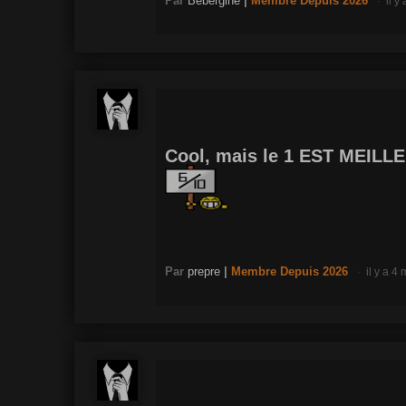
Par
Bebergine
|
Membre
Depuis 2026
il y
Cool, mais le 1 EST MEILL
Par
prepre
|
Membre
Depuis 2026
il y a 4