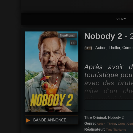
VIDZY
Nobody 2
-
TrueFrench
HD
-
Action
,
Thriller
,
Crime
-16
Après avoir d
touristique pou
avec des brute
mire d'un ch
déterminé à pe
Titre Original:
Nobody 2
BANDE ANNONCE
Genre:
,
,
,
Action
Thriller
Crime
Com
Réalisateur:
Timo Tjahjanto