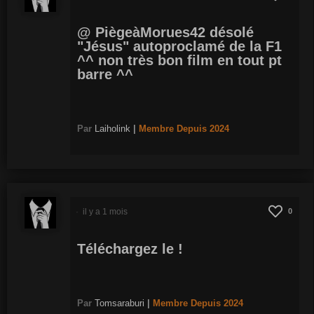
@ PiègeàMorues42 désolé
"Jésus" autoproclamé de la F1
^^ non très bon film en tout pt
barre ^^
Par
Laiholink
|
Membre
Depuis 2024
il y a 1 mois
0
Téléchargez le !
Par
Tomsaraburi
|
Membre
Depuis 2024