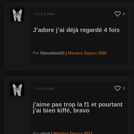
il y a 3 mois
2
J’adore j’ai déjà regardé 4 fois
Par
Marseilledu60
|
Membre
Depuis 2026
il y a 3 mois
3
j'aime pas trop la f1 et pourtant
j'ai bien kiffé, bravo
Par
pifpaf
|
Membre
Depuis 2023