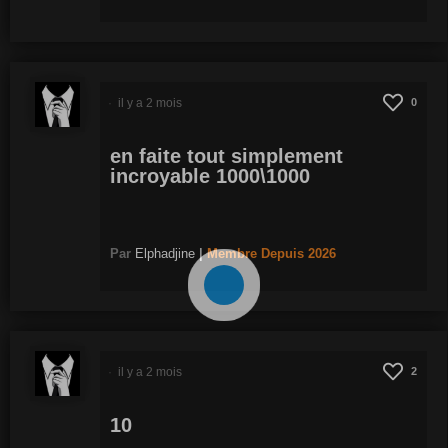
il y a 2 mois
0
en faite tout simplement
incroyable 1000\1000
Par
Elphadjine
|
Membre
Depuis 2026
il y a 2 mois
2
10