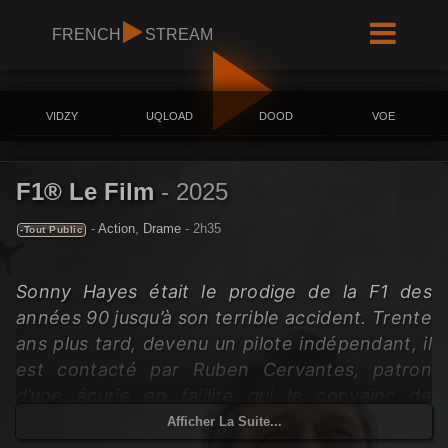
FRENCH
STREAM
VIDZY
UQLOAD
DOOD
VOE
F1® Le Film
-
2025
-
Action
,
Drame
- 2h35
-Tout Public
Sonny Hayes était le prodige de la F1 des
années 90 jusqu’à son terrible accident. Trente
ans plus tard, devenu un pilote indépendant, il
est contacté par Ruben Cervantes, patron
d’une écurie en faillite qui le convainc de
revenir pour sauver l’équipe et prouver qu’il est
Afficher La Suite...
toujours le meilleur. Aux côtés de Joshua