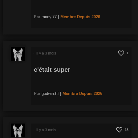
Par
macyl77
|
Membre
Depuis 2026
il y a 3 mois
1
c'était super
Par
godwin.ttf
|
Membre
Depuis 2026
il y a 3 mois
18