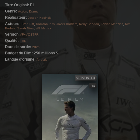
Titre Original:
F1
Pearce, diamant brut prêt à devenir le numéro
Genre:
,
Action
Drame
1, Sonny réalise vite qu'en F1, son coéquipier
Réalisateur:
Joseph Kosinski
est aussi son plus grand rival, que le danger
Acteurs:
,
,
,
,
,
Brad Pitt
Damson Idris
Javier Bardem
Kerry Condon
Tobias Menzies
Kim
,
,
Bodnia
Sarah Niles
Will Merrick
est partout et qu'il risque de tout perdre.
Version:
VF+VOSTFR
Qualité:
HD
Date de sortie:
2025
Budget du Film: 250 millions $
Langue d'origine:
Anglais
VF+VOSTFR
HD