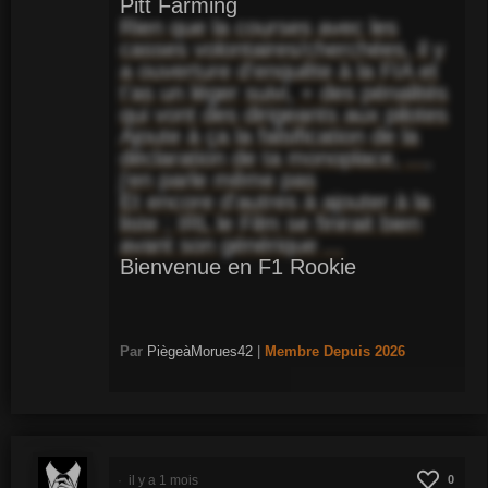
Pitt Farming
Rien que la courses avec les
casses volontaires/cherchées, il y
a ouverture d'enquête à la FIA et
t'as un léger suivi, + des pénalités
qui vont des dirigeants aux pilotes
Ajoute à ça la falsification de la
déclaration de ta monoplace, ...,
j'en parle même pas
Et encore d'autres à ajouter à la
liste ; IRL le Film se finirait bien
avant son générique ...
Bienvenue en F1 Rookie
Par
PiègeàMorues42
|
Membre
Depuis 2026
il y a 1 mois
0