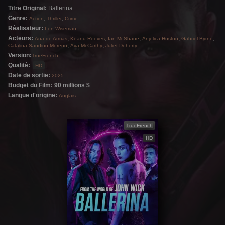
Titre Original:
Ballerina
qu’elle croise parfois dans les couloirs de
Genre:
,
,
Action
Thriller
Crime
l’Hôtel Continental, à New York. Quand la
Réalisateur:
Len Wiseman
Directrice la juge enfin prête pour une mission,
Acteurs:
,
,
,
,
,
Ana de Armas
Keanu Reeves
Ian McShane
Anjelica Huston
Gabriel Byrne
,
,
Catalina Sandino Moreno
Ava McCarthy
Juliet Doherty
Eve voit l'occasion de régler ses comptes avec
Version:
TrueFrench
les meurtriers de son père. Quitte à devoir
Qualité:
HD
Date de sortie:
affronter, au passage, John Wick lui-même.
2025
Budget du Film: 90 millions $
Langue d'origine:
Anglais
TrueFrench
HD