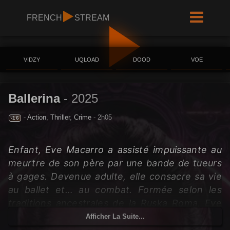
FRENCH
STREAM
VIDZY
UQLOAD
DOOD
VOE
Ballerina
-
2025
-
Action
,
Thriller
,
Crime
- 2h05
-16
Enfant, Eve Macarro a assisté impuissante au
meurtre de son père par une bande de tueurs
à gages. Devenue adulte, elle consacre sa vie
au ballet et… au combat. Formée selon les
traditions ancestrales de la Ruska Roma, Eve
est devenue une redoutable combattante -
Afficher La Suite...
l'égale ou presque du légendaire John Wick,