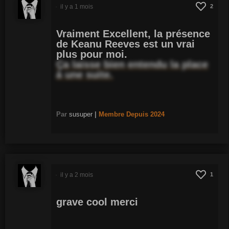
il y a 1 mois
2
Vraiment Excellent, la présence
de Keanu Reeves est un vrai
plus pour moi.
Ça laisse bien entendu la place
à une suite.
Par
susuper
|
Membre
Depuis 2024
il y a 2 mois
1
grave cool merci