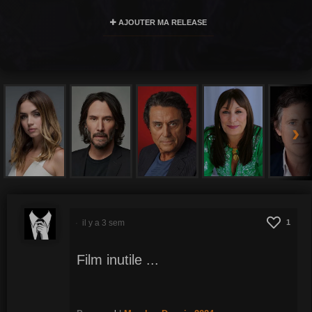
AJOUTER MA RELEASE
›
il y a 3 sem
1
Film inutile ...