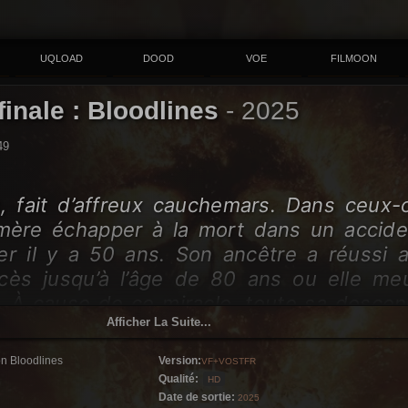
UQLOAD
DOOD
VOE
FILMOON
finale : Bloodlines
-
2025
49
, fait d’affreux cauchemars. Dans ceux-ci
mère échapper à la mort dans un accide
uer il y a 50 ans. Son ancêtre a réussi a
cès jusqu’à l’âge de 80 ans ou elle me
e. À cause de ce miracle, toute sa desce
Afficher La Suite...
ose à la mort.
on Bloodlines
Version:
VF+VOSTFR
Qualité:
HD
Date de sortie:
2025