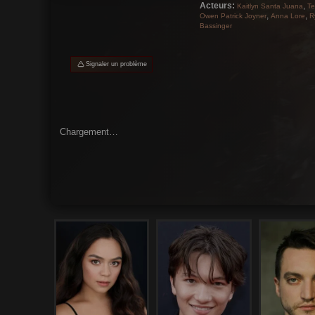
Acteurs:
,
Kaitlyn Santa Juana
Te
,
,
Owen Patrick Joyner
Anna Lore
R
Bassinger
Signaler un problème
Chargement…