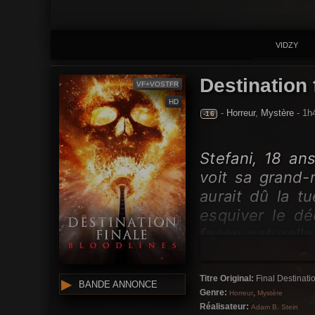
VIDZY
Destination 
VF+VOSTFR
HD
-
Horreur
,
Mystère
- 1h
-16
Stefani, 18 ans
voit sa grand-
aurait dû la t
esquiver le dé
façon naturell
doit quelque ch
Titre Original:
Final Destinati
BANDE ANNONCE
Genre:
,
Horreur
Mystère
Réalisateur:
Adam B. Stein