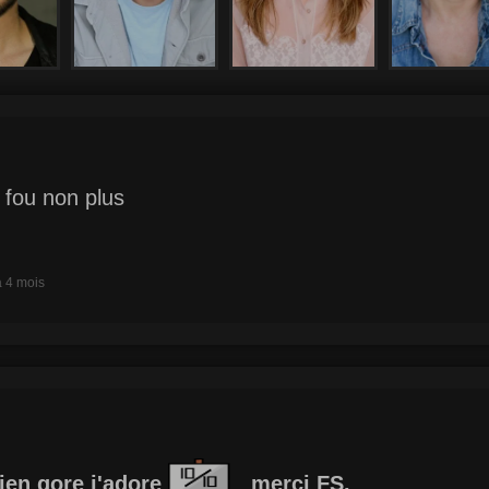
s fou non plus
 a 4 mois
bien gore j'adore
merci FS.