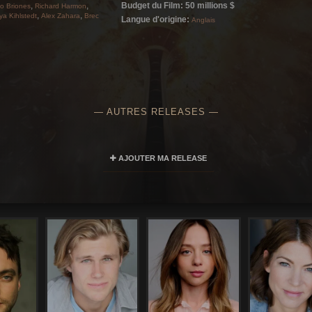
,
,
Budget du Film: 50 millions $
o Briones
Richard Harmon
,
,
ya Kihlstedt
Alex Zahara
Brec
Langue d'origine:
Anglais
— AUTRES RELEASES —
AJOUTER MA RELEASE