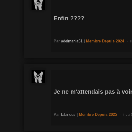
Enfin ????
Par
adelmania51
|
Membre
Depuis 2024
i
Je ne m'attendais pas à voi
Par
fabinous
|
Membre
Depuis 2025
il y a