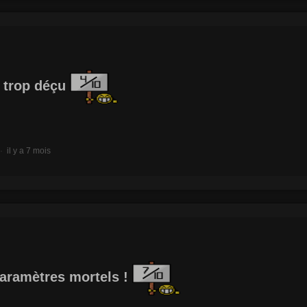
t trop déçu
il y a 7 mois
aramètres mortels !