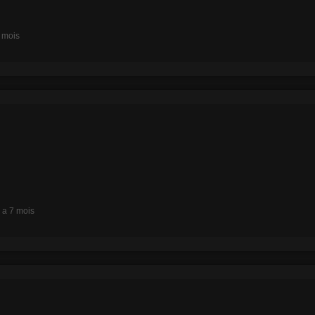
7 mois
y a 7 mois