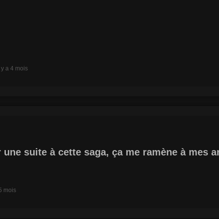
l y a 4 mois
r une suite à cette saga, ça me ramène à mes an
 5 mois