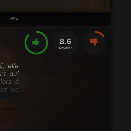
NETU
8.6
Moyenne
, elle
nt qui
lors à
urt de
ndance