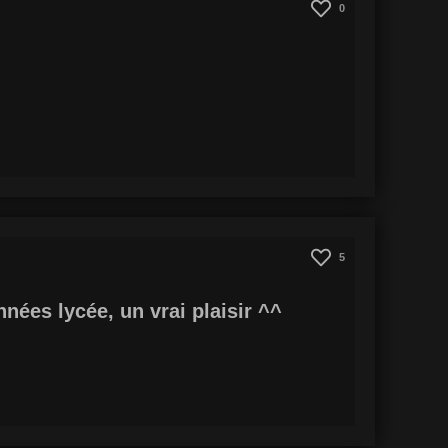
0
5
nées lycée, un vrai plaisir ^^